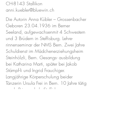
CH-8143 Stallikon
anni.kuebler@bluewin.ch
Die Autorin Anna Kübler – Grossenbacher
Geboren
23.04.1936
im Berner
Seeland, aufgewachsenmit 4 Schwestern
und 3 Brüdern in Steffisburg. Lehre-
rinnenseminar der NMS Bern. Zwei Jahre
Schuldienst im Mädchenerziehungsheim
Steinhölzli, Bern. Gesangs- ausbildung
bei Katharina Marti, später bei Jakob
Stämpf-li und Ingrid Frauchiger.
Langjährige Körperschulung beider
Tänzerin Ursula Frei in Bern. 10 Jahre tätig
an derPrimarschule Steffisburg.
Dazwischen eine Saison Gäste- betreuerin
in der Studentenheimstätte
Moscia/Ascona, wo sie Robert Kübler,
ihren zukünftigen Ehemann, kennenlernte.
1968 Heirat, 1970 Geburt von Tochter
Mirjam, 1973Geburt von Sohn Samuel.